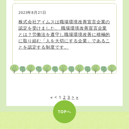
2023年8月21日
株式会社アイムスは職場環境改善宣言企業の
認定を受けました。 職場環境改善宣言企業
とは？労働法を遵守し職場環境改善に積極的
に取り組む「人を大切にする企業」であるこ
とを認定する制度です。
«
<
1
2
3
>
»
TOPへ